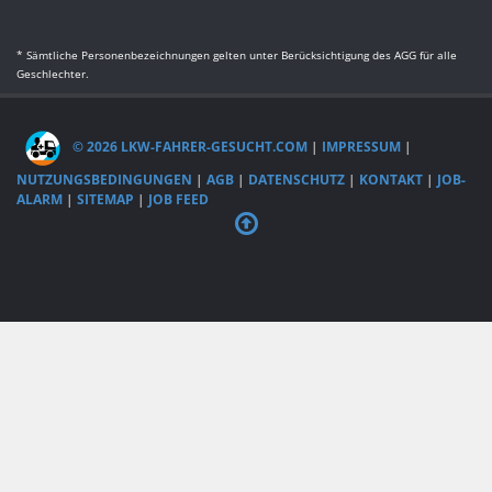
* Sämtliche Personenbezeichnungen gelten unter Berücksichtigung des AGG für alle
Geschlechter.
© 2026 LKW-FAHRER-GESUCHT.COM
|
IMPRESSUM
|
NUTZUNGSBEDINGUNGEN
|
AGB
|
DATENSCHUTZ
|
KONTAKT
|
JOB-
ALARM
|
SITEMAP
|
JOB FEED