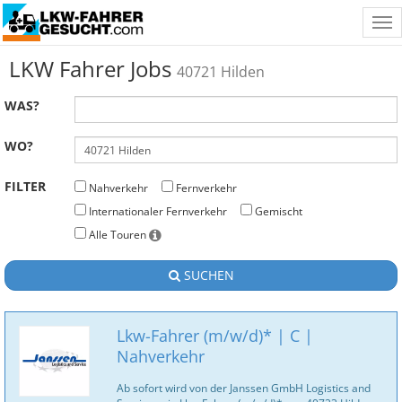
Tog
nav
LKW Fahrer Jobs
40721 Hilden
WAS?
WO?
FILTER
Nahverkehr
Fernverkehr
Internationaler Fernverkehr
Gemischt
Alle Touren
SUCHEN
Lkw-Fahrer (m/w/d)* | C |
Nahverkehr
Ab sofort wird von der Janssen GmbH Logistics and