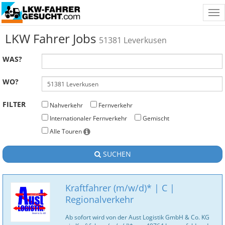
Tog
nav
LKW Fahrer Jobs
51381 Leverkusen
WAS?
WO?
FILTER
Nahverkehr
Fernverkehr
Internationaler Fernverkehr
Gemischt
Alle Touren
SUCHEN
Kraftfahrer (m/w/d)* | C |
Regionalverkehr
Ab sofort wird von der Aust Logistik GmbH & Co. KG