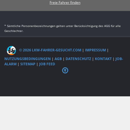
Freie Fahrer finden
* Sämtliche Personenbezeichnungen gelten unter Berücksichtigung des AGG für alle
Geschlechter.
© 2026 LKW-FAHRER-GESUCHT.COM
|
IMPRESSUM
|
NUTZUNGSBEDINGUNGEN
|
AGB
|
DATENSCHUTZ
|
KONTAKT
|
JOB-
ALARM
|
SITEMAP
|
JOB FEED