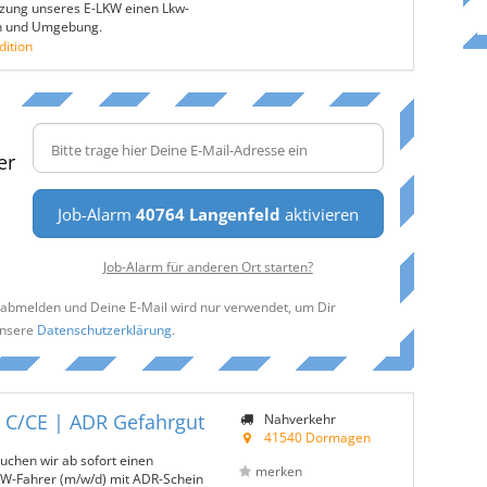
etzung unseres E-LKW einen Lkw-
en und Umgebung.
dition
er
Job-Alarm
40764 Langenfeld
aktivieren
Job-Alarm für anderen Ort starten?
t abmelden und Deine E-Mail wird nur verwendet, um Dir
unsere
Datenschutzerklärung
.
 C/CE | ADR Gefahrgut
Nahverkehr
41540 Dormagen
chen wir ab sofort einen
merken
KW-Fahrer (m/w/d) mit ADR-Schein