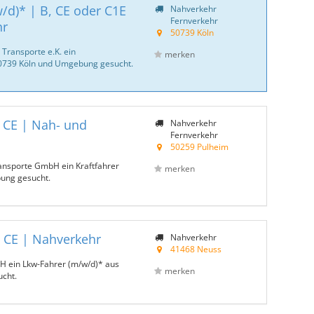
/d)* | B, CE oder C1E
Nahverkehr
Fernverkehr
hr
50739 Köln
 Transporte e.K. ein
merken
50739 Köln und Umgebung gesucht.
| CE | Nah- und
Nahverkehr
Fernverkehr
50259 Pulheim
ansporte GmbH ein Kraftfahrer
merken
ung gesucht.
| CE | Nahverkehr
Nahverkehr
41468 Neuss
H ein Lkw-Fahrer (m/w/d)* aus
merken
cht.