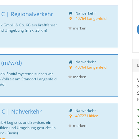
 C | Regionalverkehr
Nahverkehr
40764 Langenfeld
tik GmbH & Co. KG ein Kraftfahrer
merken
und Umgebung (max. 25 km)
B (m/w/d)
Nahverkehr
40764 Langenfeld
bi Sanitär­systeme suchen wir
merken
 Vollzeit am Standort Langenfeld
w/d)
 C | Nahverkehr
Nahverkehr
40723 Hilden
bH Logistics and Services ein
merken
ilden und Umgebung gesucht. In
uro - Basis).
ices