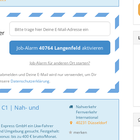
er
Job-Alarm
40764 Langenfeld
aktivieren
Job-Alarm für anderen Ort starten?
t abmelden und Deine E-Mail wird nur verwendet, um Dir
unsere
Datenschutzerklärung
.
 C1 | Nah- und
Nahverkehr
Fernverkehr
International
40231 Düsseldorf
li Express GmbH ein Lkw-Fahrer
nd Umgebung gesucht. Festgehalt:
merken
onus: bis zu 400 € brutto/Monat.