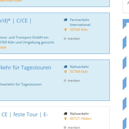
ederrhein mbH
/d)* | C/CE |
Fernverkehr
International
50769 Köln
itions- und Transport GmbH ein
merken
50769 Köln und Umgebung gesucht.
GmbH
kehr für Tagestouren
Nahverkehr
50769 Köln
merken
ahverkehr für Tagestouren
CE | feste Tour | E-
Nahverkehr
40721 Hilden
merken