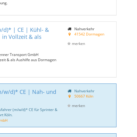
ung.
/d)* | CE | Kühl- &
Nahverkehr
41542 Dormagen
in Vollzeit & als
merken
renner Transport GmbH
lzeit & als Aushilfe aus Dormagen
m/w/d)* CE | Nah- und
Nahverkehr
50667 Köln
merken
sfahrer (m/w/d)* CE für Sprinter &
rt Köln.
GmbH