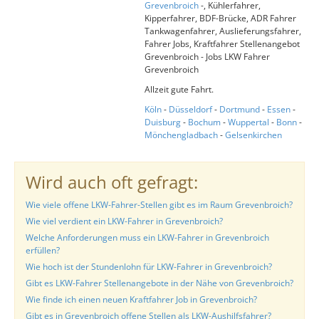
Grevenbroich
-, Kühlerfahrer,
Kipperfahrer, BDF-Brücke, ADR Fahrer
Tankwagenfahrer, Auslieferungsfahrer,
Fahrer Jobs, Kraftfahrer Stellenangebot
Grevenbroich - Jobs LKW Fahrer
Grevenbroich
Allzeit gute Fahrt.
Köln
-
Düsseldorf
-
Dortmund
-
Essen
-
Duisburg
-
Bochum
-
Wuppertal
-
Bonn
-
Mönchengladbach
-
Gelsenkirchen
Wird auch oft gefragt:
Wie viele offene LKW-Fahrer-Stellen gibt es im Raum Grevenbroich?
Wie viel verdient ein LKW-Fahrer in Grevenbroich?
Welche Anforderungen muss ein LKW-Fahrer in Grevenbroich
erfüllen?
Wie hoch ist der Stundenlohn für LKW-Fahrer in Grevenbroich?
Gibt es LKW-Fahrer Stellenangebote in der Nähe von Grevenbroich?
Wie finde ich einen neuen Kraftfahrer Job in Grevenbroich?
Gibt es in Grevenbroich offene Stellen als LKW-Aushilfsfahrer?