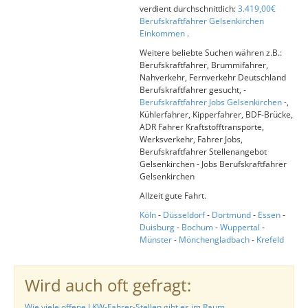
verdient durchschnittlich:
3.419,00€
Berufskraftfahrer Gelsenkirchen
Einkommen
.
Weitere beliebte Suchen währen z.B.:
Berufskraftfahrer, Brummifahrer,
Nahverkehr, Fernverkehr Deutschland
Berufskraftfahrer gesucht, -
Berufskraftfahrer Jobs Gelsenkirchen
-,
Kühlerfahrer, Kipperfahrer, BDF-Brücke,
ADR Fahrer Kraftstofftransporte,
Werksverkehr, Fahrer Jobs,
Berufskraftfahrer Stellenangebot
Gelsenkirchen - Jobs Berufskraftfahrer
Gelsenkirchen
Allzeit gute Fahrt.
Köln
-
Düsseldorf
-
Dortmund
-
Essen
-
Duisburg
-
Bochum
-
Wuppertal
-
Münster
-
Mönchengladbach
-
Krefeld
Wird auch oft gefragt:
Wie viele offene LKW-Fahrer-Stellen gibt es im Raum