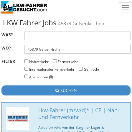
Tog
nav
LKW Fahrer Jobs
45879 Gelsenkirchen
WAS?
WO?
FILTER
Nahverkehr
Fernverkehr
Internationaler Fernverkehr
Gemischt
Alle Touren
SUCHEN
Lkw-Fahrer (m/w/d)* | CE | Nah-
und Fernverkehr
Ab sofort wird von der Burgmer Lager &