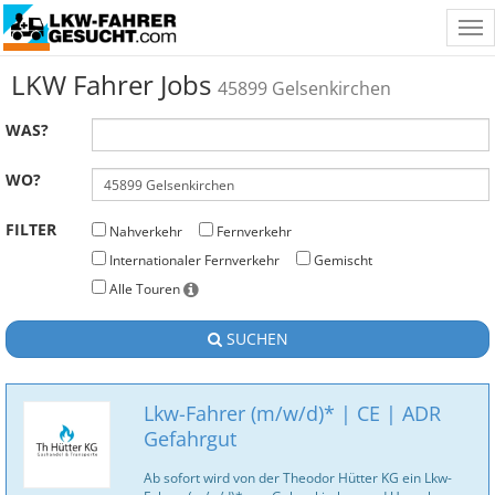
Tog
nav
LKW Fahrer Jobs
45899 Gelsenkirchen
WAS?
WO?
FILTER
Nahverkehr
Fernverkehr
Internationaler Fernverkehr
Gemischt
Alle Touren
SUCHEN
Lkw-Fahrer (m/w/d)* | CE | ADR
Gefahrgut
Ab sofort wird von der Theodor Hütter KG ein Lkw-