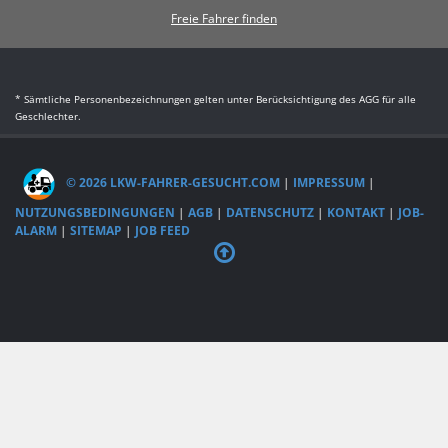
Freie Fahrer finden
* Sämtliche Personenbezeichnungen gelten unter Berücksichtigung des AGG für alle
Geschlechter.
© 2026 LKW-FAHRER-GESUCHT.COM
|
IMPRESSUM
|
NUTZUNGSBEDINGUNGEN
|
AGB
|
DATENSCHUTZ
|
KONTAKT
|
JOB-
ALARM
|
SITEMAP
|
JOB FEED