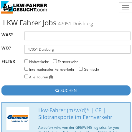
Tog
nav
LKW Fahrer Jobs
47051 Duisburg
WAS?
WO?
FILTER
Nahverkehr
Fernverkehr
Internationaler Fernverkehr
Gemischt
Alle Touren
SUCHEN
Lkw-Fahrer (m/w/d)* | CE |
Silotransporte im Fernverkehr
Ab sofort wird von der GREIWING logistics for you