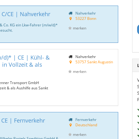
| C/CE | Nahverkehr
Nahverkehr
53227 Bonn
 & Co. KG ein Lkw-Fahrer (m/w/d)*
merken
esucht.
/d)* | CE | Kühl- &
Nahverkehr
53757 Sankt Augustin
in Vollzeit & als
merken
renner Transport GmbH
zeit & als Aushilfe aus Sankt
 CE | Fernverkehr
Fernverkehr
Deutschland
merken
Wilhelm Bartels Spedition GmbH &