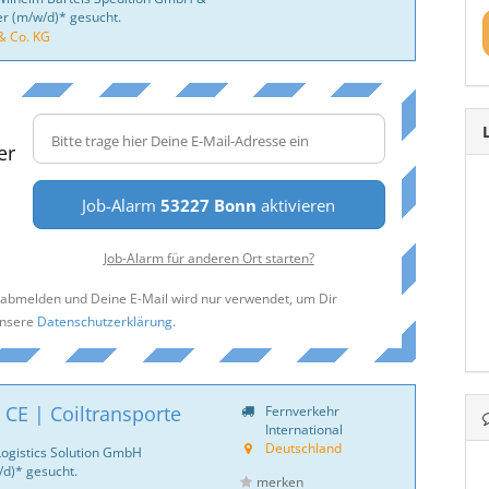
er (m/w/d)* gesucht.
& Co. KG
er
Job-Alarm
53227 Bonn
aktivieren
Job-Alarm für anderen Ort starten?
t abmelden und Deine E-Mail wird nur verwendet, um Dir
unsere
Datenschutzerklärung
.
 CE | Coiltransporte
Fernverkehr
International
Deutschland
Logistics Solution GmbH
d)* gesucht.
merken