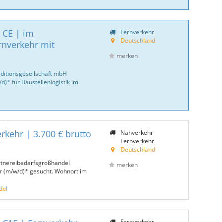
 CE | im
Fernverkehr
Deutschland
rnverkehr mit
merken
ditionsgesellschaft mbH
)* für Baustellenlogistik im
rkehr | 3.700 € brutto
Nahverkehr
Fernverkehr
W
Deutschland
rtnereibedarfsgroßhandel
merken
r (m/w/d)* gesucht. Wohnort im
del
Fernverkehr