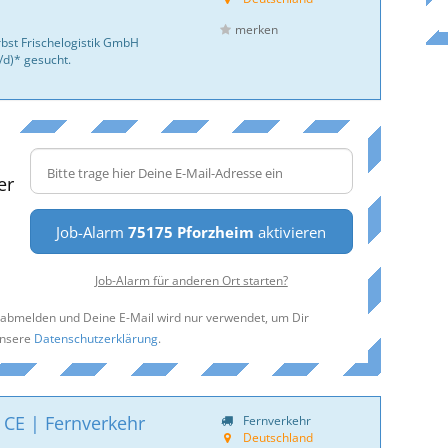
merken
bst Frischelogistik GmbH
/d)* gesucht.
er
Job-Alarm
75175 Pforzheim
aktivieren
Job-Alarm für anderen Ort starten?
t abmelden und Deine E-Mail wird nur verwendet, um Dir
unsere
Datenschutzerklärung
.
 CE | Fernverkehr
Fernverkehr
Deutschland