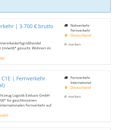
rkehr | 3.700 € brutto
Nahverkehr
Fernverkehr
W
Deutschland
rtnereibedarfsgroßhandel
merken
r (m/w/d)* gesucht. Wohnort im
del
 C1E | Fernverkehr
Fernverkehr
International
l)
Deutschland
hrzeug Logistik Exklusiv GmbH
merken
/d)* für geschlossenen
internationalen Fernverkehr auf
 GmbH