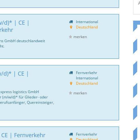
/d)* | CE |
International
Deutschland
rkehr
merken
ans GmbH deutschlandweit
ht.
/d)* | CE |
Fernverkehr
International
Deutschland
express logistics GmbH
merken
 (m/w/d)* für Glieder- oder
erufsanfänger, Quereinsteiger,
 CE | Fernverkehr
Fernverkehr
Deutschland