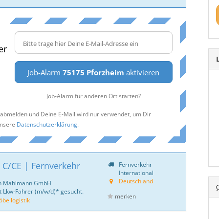
er
Job-Alarm
75175 Pforzheim
aktivieren
Job-Alarm für anderen Ort starten?
t abmelden und Deine E-Mail wird nur verwendet, um Dir
unsere
Datenschutzerklärung
.
 C/CE | Fernverkehr
Fernverkehr
International
Deutschland
ich Mahlmann GmbH
 Lkw-Fahrer (m/w/d)* gesucht.
merken
ellogistik