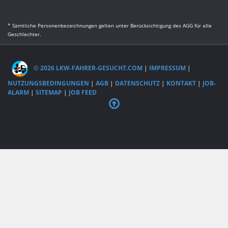
* Sämtliche Personenbezeichnungen gelten unter Berücksichtigung des AGG für alle
Geschlechter.
© 2026 LKW-FAHRER-GESUCHT.COM
|
IMPRESSUM
|
NUTZUNGSBEDINGUNGEN
|
AGB
|
DATENSCHUTZ
|
KONTAKT
|
JOB-
ALARM
|
SITEMAP
|
JOB FEED