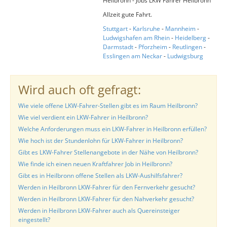
Heilbronn - Jobs LKW Fahrer Heilbronn
Allzeit gute Fahrt.
Stuttgart
-
Karlsruhe
-
Mannheim
-
Ludwigshafen am Rhein
-
Heidelberg
-
Darmstadt
-
Pforzheim
-
Reutlingen
-
Esslingen am Neckar
-
Ludwigsburg
Wird auch oft gefragt:
Wie viele offene LKW-Fahrer-Stellen gibt es im Raum Heilbronn?
Wie viel verdient ein LKW-Fahrer in Heilbronn?
Welche Anforderungen muss ein LKW-Fahrer in Heilbronn erfüllen?
Wie hoch ist der Stundenlohn für LKW-Fahrer in Heilbronn?
Gibt es LKW-Fahrer Stellenangebote in der Nähe von Heilbronn?
Wie finde ich einen neuen Kraftfahrer Job in Heilbronn?
Gibt es in Heilbronn offene Stellen als LKW-Aushilfsfahrer?
Werden in Heilbronn LKW-Fahrer für den Fernverkehr gesucht?
Werden in Heilbronn LKW-Fahrer für den Nahverkehr gesucht?
Werden in Heilbronn LKW-Fahrer auch als Quereinsteiger
eingestellt?