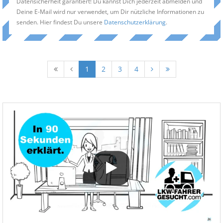
Datensicherheit garantiert! Du kannst Dich jederzeit abmelden und
Deine E-Mail wird nur verwendet, um Dir nützliche Informationen zu
senden. Hier findest Du unsere
Datenschutzerklärung
.
1
2
3
4