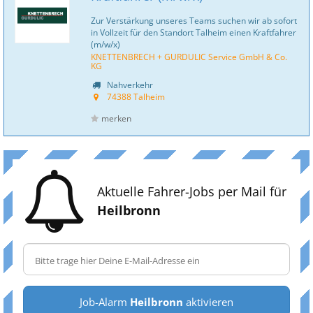
Zur Verstärkung unseres Teams suchen wir ab sofort
in Vollzeit für den Standort Talheim einen Kraftfahrer
(m/w/x)
KNETTENBRECH + GURDULIC Service GmbH & Co.
KG
Nahverkehr
74388 Talheim
merken
Aktuelle Fahrer-Jobs per Mail für
Heilbronn
Job-Alarm
Heilbronn
aktivieren