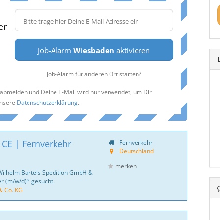
er
Job-Alarm
Wiesbaden
aktivieren
Job-Alarm für anderen Ort starten?
t abmelden und Deine E-Mail wird nur verwendet, um Dir
unsere
Datenschutzerklärung
.
 CE | Fernverkehr
Fernverkehr
Deutschland
merken
Wilhelm Bartels Spedition GmbH &
er (m/w/d)* gesucht.
& Co. KG