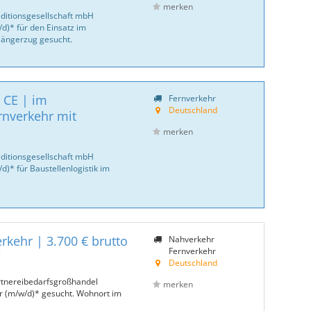
merken
ditionsgesellschaft mbH
d)* für den Einsatz im
 Hängerzug gesucht.
 CE | im
Fernverkehr
Deutschland
rnverkehr mit
merken
ditionsgesellschaft mbH
)* für Baustellenlogistik im
rkehr | 3.700 € brutto
Nahverkehr
Fernverkehr
W
Deutschland
rtnereibedarfsgroßhandel
merken
r (m/w/d)* gesucht. Wohnort im