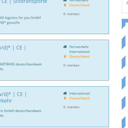
 CE | Silotransporte
Fernverkehr
Deutschland
merken
NG logistics for you GmbH
d)* gesucht.
/d)* | CE |
Fernverkehr
International
Deutschland
CARTRANS deutschlandweit
merken
ht.
/d)* | CE |
International
Deutschland
rkehr
merken
ans GmbH deutschlandweit
ht.