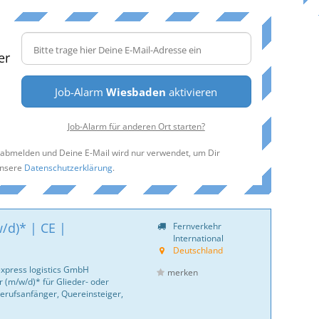
er
Job-Alarm
Wiesbaden
aktivieren
Job-Alarm für anderen Ort starten?
t abmelden und Deine E-Mail wird nur verwendet, um Dir
unsere
Datenschutzerklärung
.
/d)* | CE |
Fernverkehr
International
Deutschland
express logistics GmbH
merken
 (m/w/d)* für Glieder- oder
erufsanfänger, Quereinsteiger,