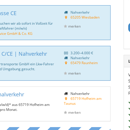
asse CE
Nahverkehr
65205 Wiesbaden
hen wir ab sofort in Vollzeit für
merken
ftfahrer (m/w/x)
ice GmbH & Co. KG
| C/CE | Nahverkehr
3.200–4.000 €
Nahverkehr
65479 Raunheim
ertransporte GmbH ein Lkw-Fahrer
nd Umgebung gesucht.
merken
nalverkehr
Nahverkehr
65719 Hofheim am
Taunus
(m/w/d)* aus 65719 Hofheim am
 pro Monat.
merken