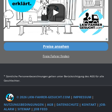
Preise ansehen
Freie Fahrer finden
* Sämtliche Personenbezeichnungen gelten unter Berücksichtigung des AGG für alle
Geschlechter.
© 2026 LKW-FAHRER-GESUCHT.COM
|
IMPRESSUM
|
NUTZUNGSBEDINGUNGEN
|
AGB
|
DATENSCHUTZ
|
KONTAKT
|
JOB-
ALARM
|
SITEMAP
|
JOB FEED