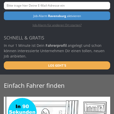
Job-Alarm
Ravensburg
aktivieren
Job-Alarm für anderen Ort starten?
SCHNELL & GRATIS
In nur 1 Minute ist Dein
Fahrerprofil
angelegt und schon
können interessierte Unternehmen Dir einen tollen, neuen
Job anbieten.
LOS GEHT'S
Einfach Fahrer finden