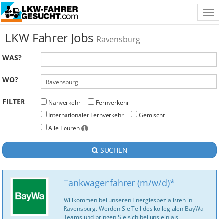
Tog
nav
LKW Fahrer Jobs
Ravensburg
WAS?
WO?
FILTER
Nahverkehr
Fernverkehr
Internationaler Fernverkehr
Gemischt
Alle Touren
SUCHEN
Tankwagenfahrer (m/w/d)*
Willkommen bei unseren Energiespezialisten in
Ravensburg. Werden Sie Teil des kollegialen BayWa-
Teams und bringen Sie sich bei uns ein als