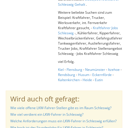
Schleswig Gehalt
.
Weitere beliebte Suchen sind zum
Beispiel: Kraftfahrer, Trucker,
Werksverkehr, int. Fernverkehr
Kraftfahrer gesucht, -
Kraftfahrer Jobs
Schleswig
-, Kühlerfahrer, Kipperfahrer,
Wechselbrückenfahrer, Gefahrgutfahrer
Tankwagenfahrer, Auslieferungsfahrer,
Trucker Jobs, Kraftfahrer Stellenangebot
Schleswig - Jobs Kraftfahrer Schleswig
viel Erfolg.
Kiel
-
Flensburg
-
Neumünster
-
Itzehoe
-
Rendsburg
-
Husum
-
Eckernförde
-
Kaltenkirchen
-
Heide
-
Eutin
Wird auch oft gefragt:
Wie viele offene LKW-Fahrer-Stellen gibt es im Raum Schleswig?
Wie viel verdient ein LKW-Fahrer in Schleswig?
Welche Anforderungen muss ein LKW-Fahrer in Schleswig erfüllen?
Wie hoch ist der Stundenlohn für LKW-Fahrer in Schleswig?