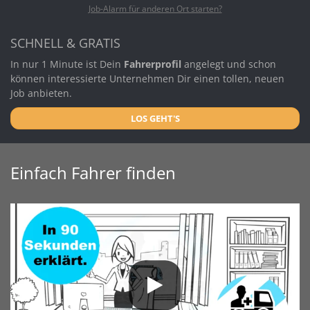
Job-Alarm für anderen Ort starten?
SCHNELL & GRATIS
In nur 1 Minute ist Dein
Fahrerprofil
angelegt und schon
können interessierte Unternehmen Dir einen tollen, neuen
Job anbieten.
LOS GEHT'S
Einfach Fahrer finden