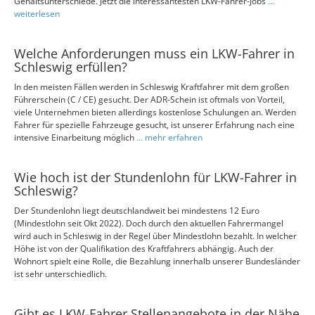
Gehaltsunterschiede. Jetzt die interessantesten LKW-Fahrer-Jobs
...
weiterlesen
Welche Anforderungen muss ein LKW-Fahrer in
Schleswig erfüllen?
In den meisten Fällen werden in Schleswig Kraftfahrer mit dem großen
Führerschein (C / CE) gesucht. Der ADR-Schein ist oftmals von Vorteil,
viele Unternehmen bieten allerdings kostenlose Schulungen an. Werden
Fahrer für spezielle Fahrzeuge gesucht, ist unserer Erfahrung nach eine
intensive Einarbeitung möglich
... mehr erfahren
Wie hoch ist der Stundenlohn für LKW-Fahrer in
Schleswig?
Der Stundenlohn liegt deutschlandweit bei mindestens 12 Euro
(Mindestlohn seit Okt 2022). Doch durch den aktuellen Fahrermangel
wird auch in Schleswig in der Regel über Mindestlohn bezahlt. In welcher
Höhe ist von der Qualifikation des Kraftfahrers abhängig. Auch der
Wohnort spielt eine Rolle, die Bezahlung innerhalb unserer Bundesländer
ist sehr unterschiedlich.
Gibt es LKW-Fahrer Stellenangebote in der Nähe