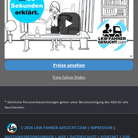
Preise ansehen
Freie Fahrer finden
* Sämtliche Personenbezeichnungen gelten unter Berücksichtigung des AGG für alle
Geschlechter.
© 2026 LKW-FAHRER-GESUCHT.COM
|
IMPRESSUM
|
NUTZUNGSBEDINGUNGEN
|
AGB
|
DATENSCHUTZ
|
KONTAKT
|
JOB-