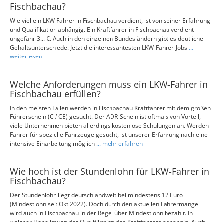
Fischbachau?
Wie viel ein LKW-Fahrer in Fischbachau verdient, ist von seiner Erfahrung
und Qualifikation abhängig. Ein Kraftfahrer in Fischbachau verdient
ungefähr 3... €. Auch in den einzelnen Bundesländern gibt es deutliche
Gehaltsunterschiede. Jetzt die interessantesten LKW-Fahrer-Jobs
...
weiterlesen
Welche Anforderungen muss ein LKW-Fahrer in
Fischbachau erfüllen?
In den meisten Fällen werden in Fischbachau Kraftfahrer mit dem großen
Führerschein (C / CE) gesucht. Der ADR-Schein ist oftmals von Vorteil,
viele Unternehmen bieten allerdings kostenlose Schulungen an. Werden
Fahrer für spezielle Fahrzeuge gesucht, ist unserer Erfahrung nach eine
intensive Einarbeitung möglich
... mehr erfahren
Wie hoch ist der Stundenlohn für LKW-Fahrer in
Fischbachau?
Der Stundenlohn liegt deutschlandweit bei mindestens 12 Euro
(Mindestlohn seit Okt 2022). Doch durch den aktuellen Fahrermangel
wird auch in Fischbachau in der Regel über Mindestlohn bezahlt. In
welcher Höhe ist von der Qualifikation des Kraftfahrers abhängig. Auch