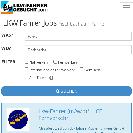
Tog
nav
LKW Fahrer Jobs
Fischbachau + Fahrer
WAS?
WO?
FILTER
Nahverkehr
Fernverkehr
Internationaler Fernverkehr
Gemischt
Alle Touren
SUCHEN
Lkw-Fahrer (m/w/d)* | CE |
Fernverkehr
Ab sofort wird von der Johann Auernhammer GmbH