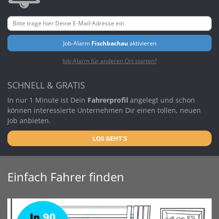
Job-Alarm
Fischbachau
aktivieren
Job-Alarm für anderen Ort starten?
SCHNELL & GRATIS
In nur 1 Minute ist Dein
Fahrerprofil
angelegt und schon
können interessierte Unternehmen Dir einen tollen, neuen
Job anbieten.
LOS GEHT'S
Einfach Fahrer finden