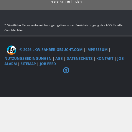
Freie Fahrer finden
* Sämtliche Personenbezeichnungen gelten unter Berücksichtigung des AGG für alle
Geschlechter.
© 2026 LKW-FAHRER-GESUCHT.COM
|
IMPRESSUM
|
NUTZUNGSBEDINGUNGEN
|
AGB
|
DATENSCHUTZ
|
KONTAKT
|
JOB-
ALARM
|
SITEMAP
|
JOB FEED