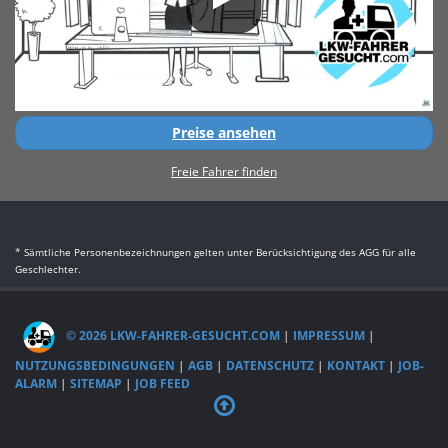
Preise ansehen
Freie Fahrer finden
* Sämtliche Personenbezeichnungen gelten unter Berücksichtigung des AGG für alle
Geschlechter.
© 2026 LKW-FAHRER-GESUCHT.COM
|
IMPRESSUM
|
NUTZUNGSBEDINGUNGEN
|
AGB
|
DATENSCHUTZ
|
KONTAKT
|
JOB-
ALARM
|
SITEMAP
|
JOB FEED