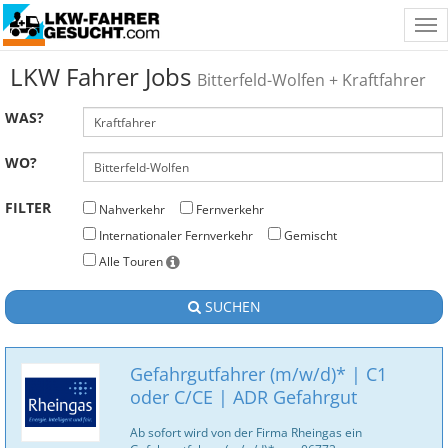
Tog
nav
LKW Fahrer Jobs
Bitterfeld-Wolfen + Kraftfahrer
WAS?
WO?
FILTER
Nahverkehr
Fernverkehr
Internationaler Fernverkehr
Gemischt
Alle Touren
SUCHEN
Gefahrgutfahrer (m/w/d)* | C1
oder C/CE | ADR Gefahrgut
Ab sofort wird von der Firma Rheingas ein