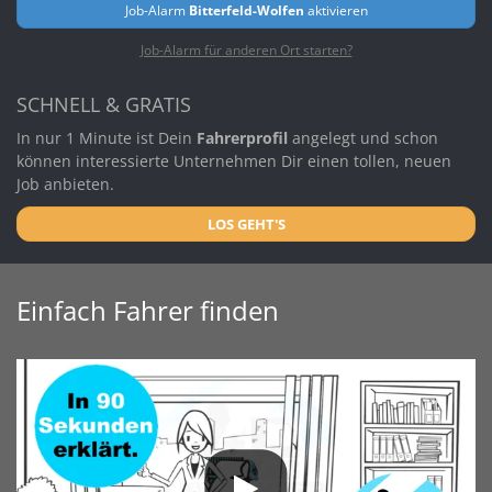
Job-Alarm
Bitterfeld-Wolfen
aktivieren
Job-Alarm für anderen Ort starten?
SCHNELL & GRATIS
In nur 1 Minute ist Dein
Fahrerprofil
angelegt und schon
können interessierte Unternehmen Dir einen tollen, neuen
Job anbieten.
LOS GEHT'S
Einfach Fahrer finden