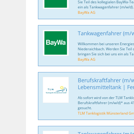
Sie Teil des kollegialen BayWa-Te
ein als Tankwagenfahrer (m/w/d).
BayWa AG
Tankwagenfahrer (m/
Willkommen bei unseren Energies
Niederaichbach. Werden Sie Teil
bringen Sie sich bei uns ein als 
BayWa AG
Berufskraftfahrer (m/w
Lebensmitteltank | Fe
Ab sofort wird von der TLM Tankl
Berufskraftfahrer (m/w/d)* aus
gesucht.
TLM Tanklogistik Münsterland G