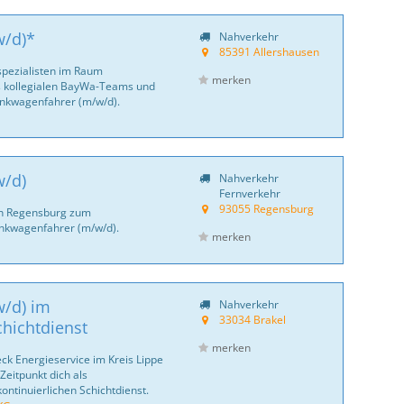
w/d)*
Nahverkehr
85391 Allershausen
pezialisten im Raum
merken
es kollegialen BayWa-Teams und
Tankwagenfahrer (m/w/d).
w/d)
Nahverkehr
Fernverkehr
93055 Regensburg
in Regensburg zum
ankwagenfahrer (m/w/d).
merken
/d) im
Nahverkehr
33034 Brakel
chichtdienst
merken
ck Energie­service im Kreis Lippe
eit­punkt dich als
ntinuierlichen Schichtdienst.