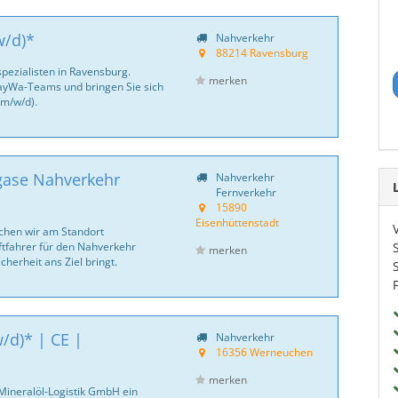
w/d)*
Nahverkehr
88214 Ravensburg
ezialisten in Ravensburg.
merken
BayWa-Teams und bringen Sie sich
(m/w/d).
tgase Nahverkehr
Nahverkehr
Fernverkehr
15890
Eisenhüttenstadt
hen wir am Standort
ftfahrer für den Nahverkehr
merken
cherheit ans Ziel bringt.
/d)* | CE |
Nahverkehr
16356 Werneuchen
merken
Mineralöl-Logistik GmbH ein