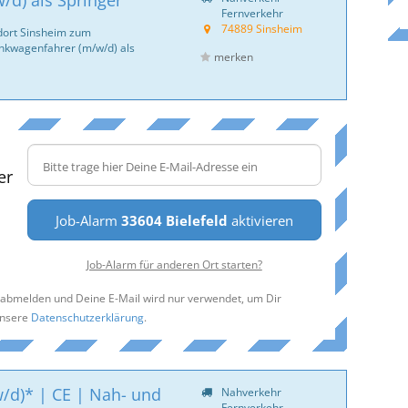
d) als Springer
Fernverkehr
74889 Sinsheim
dort Sinsheim zum
ankwagenfahrer (m/w/d) als
merken
er
Job-Alarm
33604 Bielefeld
aktivieren
Job-Alarm für anderen Ort starten?
t abmelden und Deine E-Mail wird nur verwendet, um Dir
unsere
Datenschutzerklärung
.
w/d)* | CE | Nah- und
Nahverkehr
Fernverkehr