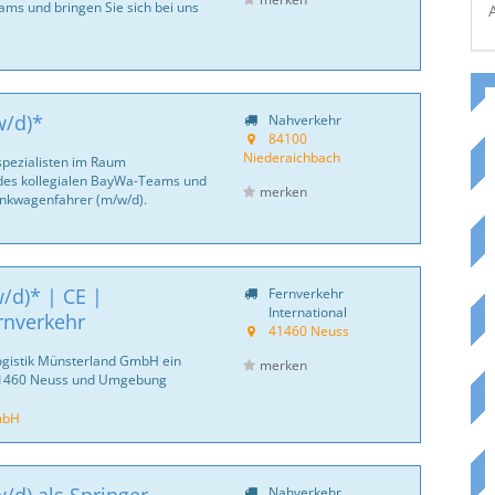
ams und bringen Sie sich bei uns
w/d)*
Nahverkehr
84100
Niederaichbach
pezialisten im Raum
 des kollegialen BayWa-Teams und
merken
Tankwagenfahrer (m/w/d).
/d)* | CE |
Fernverkehr
International
rnverkehr
41460 Neuss
ogistik Münsterland GmbH ein
merken
 41460 Neuss und Umgebung
mbH
Nahverkehr