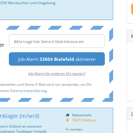
 16356 Werneuchen und Umgebung
er
Job-Alarm
33604 Bielefeld
aktivieren
Job-Alarm für anderen Ort starten?
t abmelden und Deine E-Mail wird nur verwendet, um Dir
unsere
Datenschutzerklärung
.
nklager (m/w/d)
Nahverkehr
56072 Koblenz
und in Vollzeit an unserem
merken
oodinator Tanklager (m/w/d).