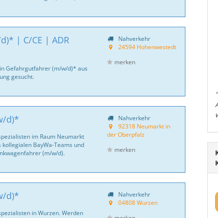
d)* | C/CE | ADR
Nahverkehr
24594 Hohenwestedt
merken
ein Gefahrgutfahrer (m/w/d)* aus
ng gesucht.
w/d)*
Nahverkehr
92318 Neumarkt in
der Oberpfalz
spezialisten im Raum Neumarkt
des kollegialen BayWa-Teams und
merken
Tankwagenfahrer (m/w/d).
w/d)*
Nahverkehr
04808 Wurzen
pezialisten in Wurzen. Werden
merken