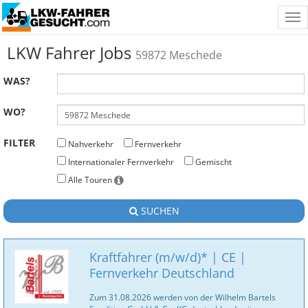
Tog
nav
LKW Fahrer Jobs
59872 Meschede
WAS?
WO?
FILTER
Nahverkehr
Fernverkehr
Internationaler Fernverkehr
Gemischt
Alle Touren
SUCHEN
Kraftfahrer (m/w/d)* | CE |
Fernverkehr Deutschland
Zum 31.08.2026 werden von der Wilhelm Bartels