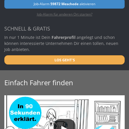
Job-Alarm
59872 Meschede
aktivieren
Job-Alarm für anderen Ort starten?
SCHNELL & GRATIS
In nur 1 Minute ist Dein
Fahrerprofil
angelegt und schon
können interessierte Unternehmen Dir einen tollen, neuen
Job anbieten.
LOS GEHT'S
Einfach Fahrer finden