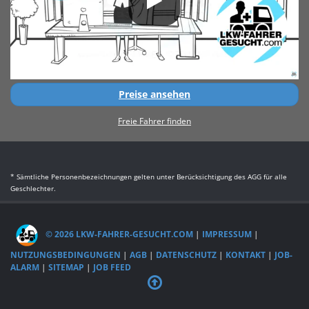
Preise ansehen
Freie Fahrer finden
* Sämtliche Personenbezeichnungen gelten unter Berücksichtigung des AGG für alle
Geschlechter.
© 2026 LKW-FAHRER-GESUCHT.COM
|
IMPRESSUM
|
NUTZUNGSBEDINGUNGEN
|
AGB
|
DATENSCHUTZ
|
KONTAKT
|
JOB-
ALARM
|
SITEMAP
|
JOB FEED