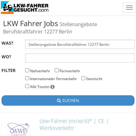
Tog
nav
LKW Fahrer Jobs
Stellenangebote
Berufskraftfahrer 12277 Berlin
WAS?
WO?
FILTER
Nahverkehr
Fernverkehr
Internationaler Fernverkehr
Gemischt
Alle Touren
SUCHEN
Lkw-Fahrer (m/w/d)* | CE |
Werksverkehr