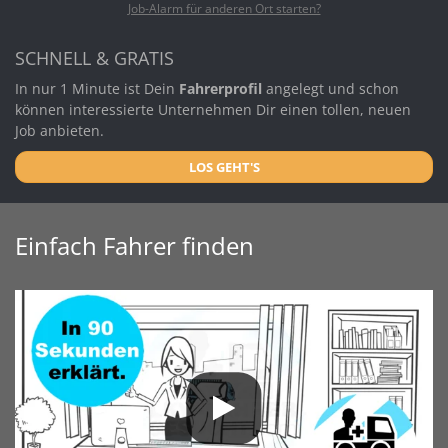
Job-Alarm für anderen Ort starten?
SCHNELL & GRATIS
In nur 1 Minute ist Dein
Fahrerprofil
angelegt und schon
können interessierte Unternehmen Dir einen tollen, neuen
Job anbieten.
LOS GEHT'S
Einfach Fahrer finden