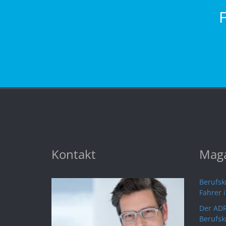
Kontakt
Maga
Berufskr
Fahrer 
Der ADR
Berufsk