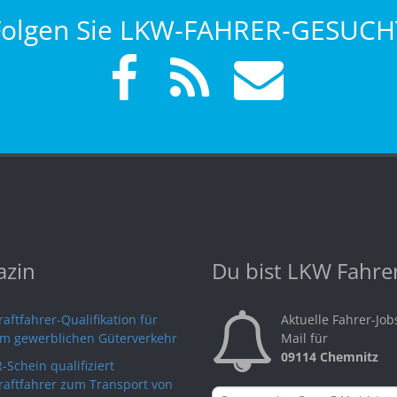
Folgen Sie LKW-FAHRER-GESUCH
zin
Du bist LKW Fahre
aftfahrer-Qualifikation für
Aktuelle Fahrer-Job
im gewerblichen Güterverkehr
Mail für
09114 Chemnitz
-Schein qualifiziert
raftfahrer zum Transport von