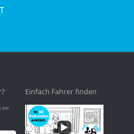
T
r?
Einfach Fahrer finden
s per