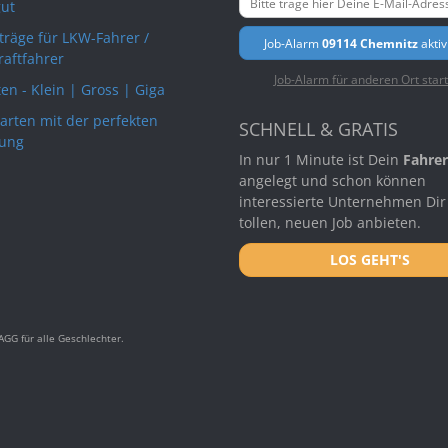
ut
rträge für LKW-Fahrer /
Job-Alarm
09114 Chemnitz
aktiv
raftfahrer
Job-Alarm für anderen Ort star
en - Klein | Gross | Giga
arten mit der perfekten
SCHNELL & GRATIS
ung
In nur 1 Minute ist Dein
Fahrer
angelegt und schon können
interessierte Unternehmen Dir
tollen, neuen Job anbieten.
LOS GEHT'S
GG für alle Geschlechter.