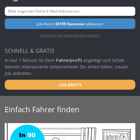
Job-Alarm
30159 Hannover
aktivieren
Job-Alarm für anderen Ort starten?
SCHNELL & GRATIS
In nur 1 Minute ist Dein
Fahrerprofil
angelegt und schon
können interessierte Unternehmen Dir einen tollen, neuen
Job anbieten.
LOS GEHT'S
Einfach Fahrer finden