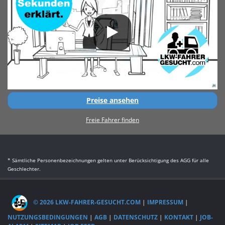
Preise ansehen
Freie Fahrer finden
* Sämtliche Personenbezeichnungen gelten unter Berücksichtigung des AGG für alle
Geschlechter.
© 2026 LKW-FAHRER-GESUCHT.COM
|
IMPRESSUM
|
NUTZUNGSBEDINGUNGEN
|
AGB
|
DATENSCHUTZ
|
KONTAKT
|
JOB-