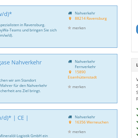
w/d)*
Nahverkehr
88214 Ravensburg
ezialisten in Ravensburg.
merken
BayWa-Teams und bringen Sie sich
(m/w/d).
tgase Nahverkehr
Nahverkehr
Fernverkehr
15890
Eisenhüttenstadt
hen wir am Standort
ftfahrer für den Nahverkehr
merken
cherheit ans Ziel bringt.
/d)* | CE |
Nahverkehr
16356 Werneuchen
merken
Mineralöl-Logistik GmbH ein