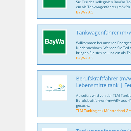
Sie Teil des kollegialen BayWa-Te
ein als Tankwagenfahrer (m/w/d).
BayWa AG
Tankwagenfahrer (m/
Willkommen bei unseren Energies
Niederaichbach. Werden Sie Teil
bringen Sie sich bei uns ein als 
BayWa AG
Berufskraftfahrer (m/w
Lebensmitteltank | Fe
Ab sofort wird von der TLM Tankl
Berufskraftfahrer (m/w/d)* aus
gesucht.
TLM Tanklogistik Münsterland G