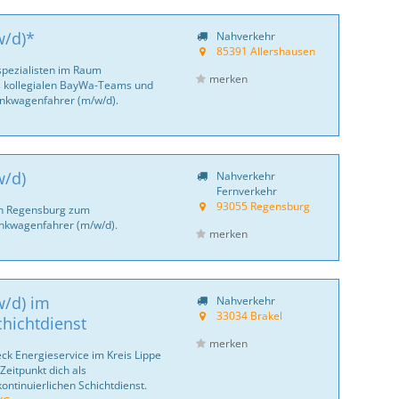
w/d)*
Nahverkehr
85391 Allershausen
pezialisten im Raum
merken
es kollegialen BayWa-Teams und
Tankwagenfahrer (m/w/d).
w/d)
Nahverkehr
Fernverkehr
93055 Regensburg
in Regensburg zum
ankwagenfahrer (m/w/d).
merken
/d) im
Nahverkehr
33034 Brakel
chichtdienst
merken
ck Energie­service im Kreis Lippe
eit­punkt dich als
ntinuierlichen Schichtdienst.