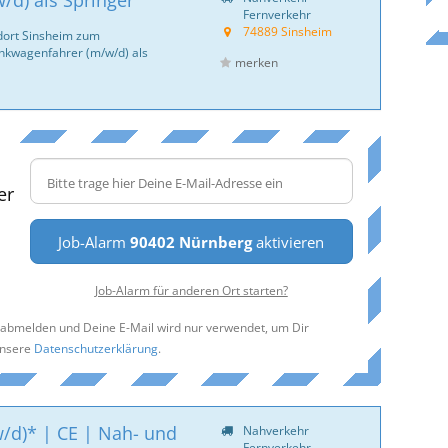
d) als Springer
Fernverkehr
74889 Sinsheim
dort Sinsheim zum
ankwagenfahrer (m/w/d) als
merken
er
Job-Alarm
90402 Nürnberg
aktivieren
Job-Alarm für anderen Ort starten?
t abmelden und Deine E-Mail wird nur verwendet, um Dir
unsere
Datenschutzerklärung
.
w/d)* | CE | Nah- und
Nahverkehr
Fernverkehr