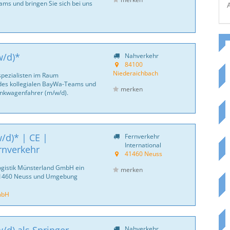
ams und bringen Sie sich bei uns
w/d)*
Nahverkehr
84100
Niederaichbach
pezialisten im Raum
 des kollegialen BayWa-Teams und
merken
Tankwagenfahrer (m/w/d).
/d)* | CE |
Fernverkehr
International
rnverkehr
41460 Neuss
ogistik Münsterland GmbH ein
merken
 41460 Neuss und Umgebung
mbH
Nahverkehr