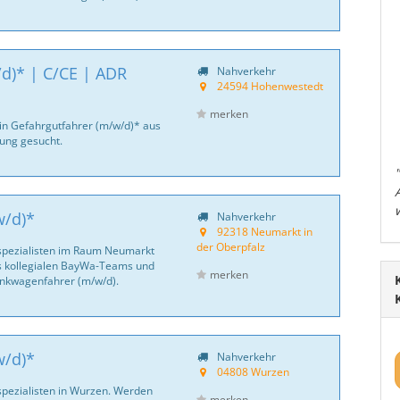
d)* | C/CE | ADR
Nahverkehr
24594 Hohenwestedt
merken
ein Gefahrgutfahrer (m/w/d)* aus
ng gesucht.
w/d)*
Nahverkehr
92318 Neumarkt in
der Oberpfalz
spezialisten im Raum Neumarkt
des kollegialen BayWa-Teams und
merken
Tankwagenfahrer (m/w/d).
w/d)*
Nahverkehr
04808 Wurzen
pezialisten in Wurzen. Werden
merken