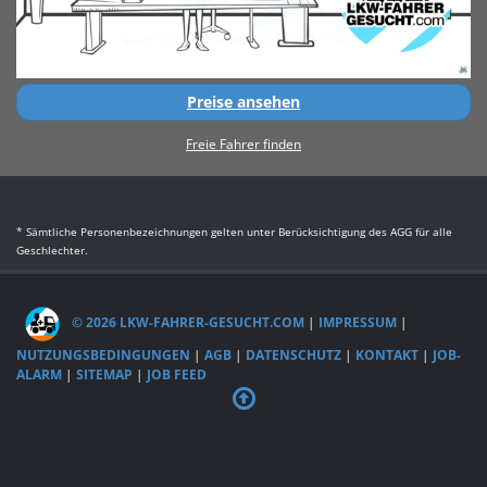
Preise ansehen
Freie Fahrer finden
* Sämtliche Personenbezeichnungen gelten unter Berücksichtigung des AGG für alle
Geschlechter.
© 2026 LKW-FAHRER-GESUCHT.COM
|
IMPRESSUM
|
NUTZUNGSBEDINGUNGEN
|
AGB
|
DATENSCHUTZ
|
KONTAKT
|
JOB-
ALARM
|
SITEMAP
|
JOB FEED