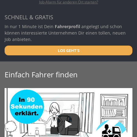
Job-Alarm für anderen Ort starten?
SCHNELL & GRATIS
In nur 1 Minute ist Dein
Fahrerprofil
angelegt und schon
können interessierte Unternehmen Dir einen tollen, neuen
Job anbieten.
LOS GEHT'S
Einfach Fahrer finden