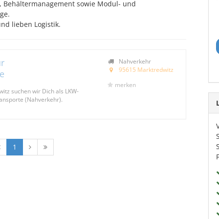
ik, Behältermanagement sowie Modul- und
ge.
nd lieben Logistik.
r
Nahverkehr
95615 Marktredwitz
e
merken
witz suchen wir Dich als LKW-
ransporte (Nahverkehr).
1