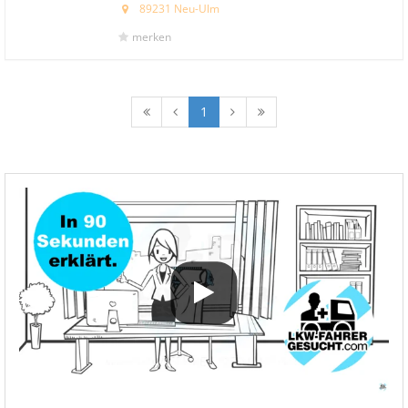
89231 Neu-Ulm
merken
1