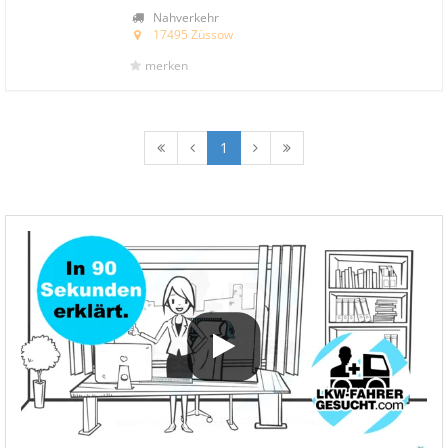
Nahverkehr
17495 Züssow
merken
1