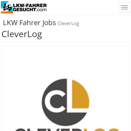
Tog
nav
LKW Fahrer Jobs
CleverLog
CleverLog