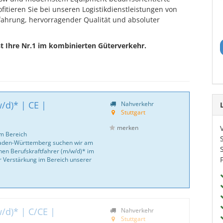
ofitieren Sie bei unseren Logistikdienstleistungen von
fahrung, hervorragender Qualität und absoluter
t Ihre Nr.1 im kombinierten Güterverkehr.
/d)* | CE |
Nahverkehr
Stuttgart
merken
m Bereich
Baden-Württemberg suchen wir am
nen Berufskraftfahrer (m/w/d)* im
r Verstärkung im Bereich unserer
/d)* | C/CE |
Nahverkehr
Stuttgart