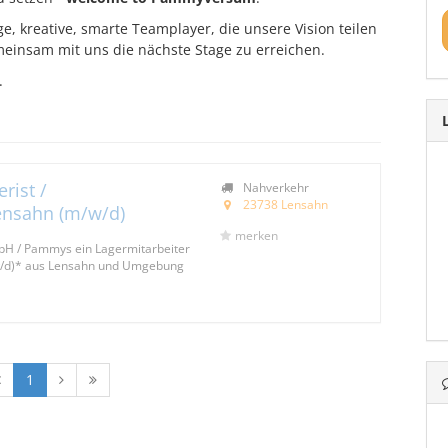
e, kreative, smarte Teamplayer, die unsere Vision teilen
einsam mit uns die nächste Stage zu erreichen.
.
rist /
Nahverkehr
23738 Lensahn
ensahn (m/w/d)
merken
mbH / Pammys ein Lagermitarbeiter
/w/d)* aus Lensahn und Umgebung
1