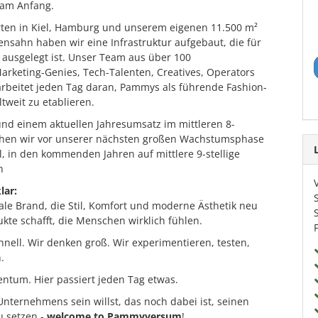
 am Anfang.
ten in Kiel, Hamburg und unserem eigenen 11.500 m²
ensahn haben wir eine Infrastruktur aufgebaut, die für
usgelegt ist. Unser Team aus über 100
arketing-Genies, Tech-Talenten, Creatives, Operators
arbeitet jeden Tag daran, Pammys als führende Fashion-
tweit zu etablieren.
d einem aktuellen Jahresumsatz im mittleren 8-
tehen wir vor unserer nächsten großen Wachstumsphase
l, in den kommenden Jahren auf mittlere 9-stellige
n
lar:
ale Brand, die Stil, Komfort und moderne Ästhetik neu
ukte schafft, die Menschen wirklich fühlen.
nell. Wir denken groß. Wir experimentieren, testen,
.
ntum. Hier passiert jeden Tag etwas.
nternehmens sein willst, das noch dabei ist, seinen
u setzen -
welcome to Pammyversum
!