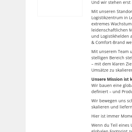
Und wir stehen erst
Mit unseren Standor
Logistikzentrum in L
extremes Wachstum a
leidenschaftlichen M
und Logistikhelden 
& Comfort-Brand wel
Mit unserem Team un
stelligen Bereich s
– mit dem klaren Zie
Umsätze zu skaliere
Unsere Mission ist k
Wir bauen eine glob
definiert – und Prod
Wir bewegen uns sch
skalieren und liefern
Hier ist immer Mome
Wenn du Teil eines U
globalen Footprint z