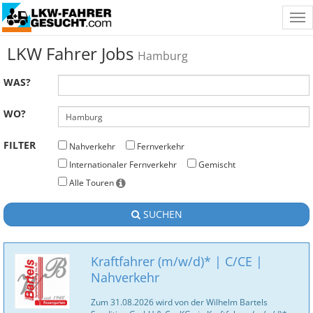
Tog
nav
LKW Fahrer Jobs
Hamburg
WAS?
WO?
FILTER
Nahverkehr
Fernverkehr
Internationaler Fernverkehr
Gemischt
Alle Touren
SUCHEN
Kraftfahrer (m/w/d)* | C/CE |
Nahverkehr
Zum 31.08.2026 wird von der Wilhelm Bartels