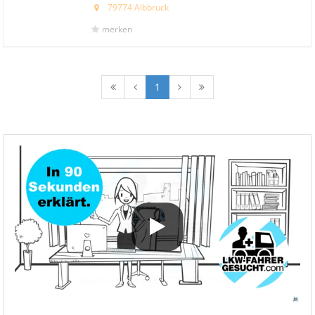
79774 Albbruck
merken
1