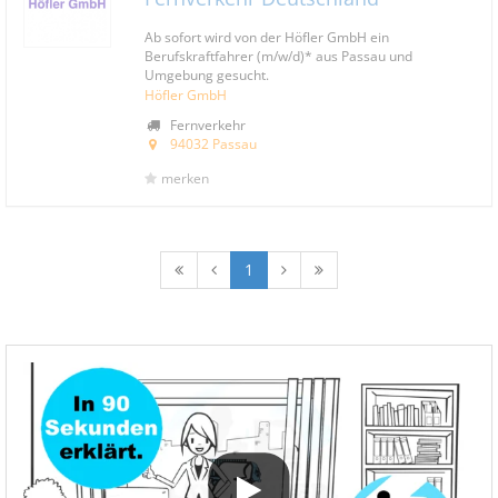
Ab sofort wird von der Höfler GmbH ein
Berufskraftfahrer (m/w/d)* aus Passau und
Umgebung gesucht.
Höfler GmbH
Fernverkehr
94032 Passau
merken
1