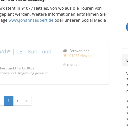
k steht in 91077 Hetzles, von wo aus die Touren von
 geplant werden. Weitere Informationen entnehmen Sie
page
www.johannseubert.de
oder unseren Social Media
/d)* | CE | Kühl- und
Fernverkehr
91077 Hetzles
merken
eubert GmbH & Co KG ein
Hetzles und Umgebung gesucht.
1