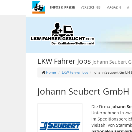
INFOS & PREISE
VERZEICHNIS
MAGAZIN
LKW Fahrer Jobs
Johann Seubert 
Home
LKW Fahrer Jobs
Johann Seubert GmbH 
Johann Seubert GmbH 
Die Firma J
ohann Se
Unternehmen in zwei
Im Speditionsbereic
Vielzahl von Stammk
nationalen Fernverk