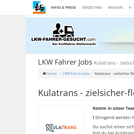
INFOS & PREISE
VERZEICHNIS
MAGAZIN
LKW Fahrer Jobs
Kulatrans - zielsi
Home
LKW Fahrer Jobs
Kulatrans - zielsicher-
Kulatrans - zielsicher-
Komm in unser Team 
❗ Dringend werden N
Du suchst einen si
bist du bei Kulatran