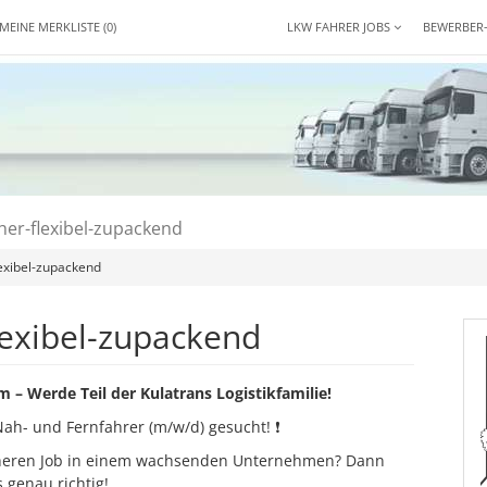
MEINE MERKLISTE
(0)
LKW FAHRER JOBS
BEWERBER
cher-flexibel-zupackend
flexibel-zupackend
flexibel-zupackend
– Werde Teil der Kulatrans Logistikfamilie!
ah- und Fernfahrer (m/w/d) gesucht! ❗
cheren Job in einem wachsenden Unternehmen? Dann
s genau richtig!