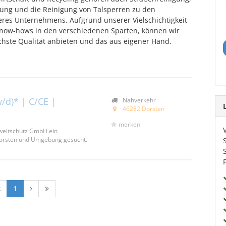
ung und die Reinigung von Talsperren zu den
res Unternehmens. Aufgrund unserer Vielschichtigkeit
ow-hows in den verschiedenen Sparten, können wir
ste Qualität anbieten und das aus eigener Hand.
/d)* | C/CE |
Nahverkehr
46282 Dorsten
merken
weltschutz GmbH ein
Dorsten und Umgebung gesucht.
1