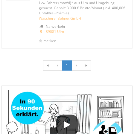
Lkw-Fahrer (m/w/d)* aus Ulm und Umgebung
gesucht. Gehalt: 3.900 € Brutto/Monat (inkl. 400,00€
Unfallfrei-Prämie).
Wäscherei Bohnet GmbH
Nahverkehr
89081 Ulm
merken
1