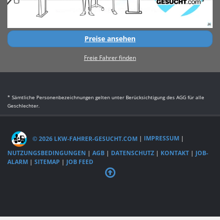
Preise ansehen
Freie Fahrer finden
* Sämtliche Personenbezeichnungen gelten unter Berücksichtigung des AGG für alle
Geschlechter.
© 2026 LKW-FAHRER-GESUCHT.COM
|
IMPRESSUM
|
NUTZUNGSBEDINGUNGEN
|
AGB
|
DATENSCHUTZ
|
KONTAKT
|
JOB-
ALARM
|
SITEMAP
|
JOB FEED