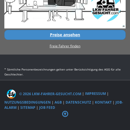
Preise ansehen
Freie Fahrer finden
* Sämtliche Personenbezeichnungen gelten unter Berücksichtigung des AGG für alle
Geschlechter.
© 2026 LKW-FAHRER-GESUCHT.COM
|
IMPRESSUM
|
NUTZUNGSBEDINGUNGEN
|
AGB
|
DATENSCHUTZ
|
KONTAKT
|
JOB-
ALARM
|
SITEMAP
|
JOB FEED