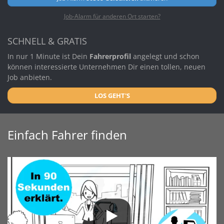
Job-Alarm für anderen Ort starten?
SCHNELL & GRATIS
In nur 1 Minute ist Dein
Fahrerprofil
angelegt und schon
können interessierte Unternehmen Dir einen tollen, neuen
Job anbieten.
LOS GEHT'S
Einfach Fahrer finden