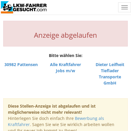
Tog
nav
Anzeige abgelaufen
Bitte wählen Sie:
30982 Pattensen
Alle Kraftfahrer
Dieter Leifheit
Jobs m/w
Tieflader
Transporte
GmbH
Diese Stellen-Anzeige ist abgelaufen und ist
möglicherweise nicht mehr relevant!
Hinterlegen Sie doch einfach Ihre
Bewerbung als
Kraftfahrer
. Sagen Sie wie Sie wirklich arbeiten wollen
und Ihr neuer Job kommt zu Ihnen!