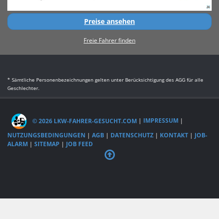
Preise ansehen
Freie Fahrer finden
* Sämtliche Personenbezeichnungen gelten unter Berücksichtigung des AGG für alle
Geschlechter.
© 2026 LKW-FAHRER-GESUCHT.COM
|
IMPRESSUM
|
NUTZUNGSBEDINGUNGEN
|
AGB
|
DATENSCHUTZ
|
KONTAKT
|
JOB-
ALARM
|
SITEMAP
|
JOB FEED