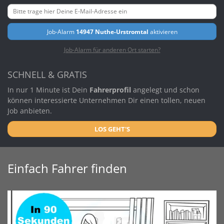
Job-Alarm
14947 Nuthe-Urstromtal
aktivieren
Job-Alarm für anderen Ort starten?
SCHNELL & GRATIS
In nur 1 Minute ist Dein
Fahrerprofil
angelegt und schon
können interessierte Unternehmen Dir einen tollen, neuen
Job anbieten.
LOS GEHT'S
Einfach Fahrer finden