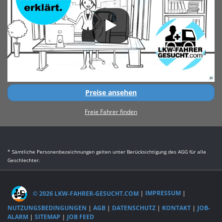
Preise ansehen
Freie Fahrer finden
* Sämtliche Personenbezeichnungen gelten unter Berücksichtigung des AGG für alle
Geschlechter.
© 2026 LKW-FAHRER-GESUCHT.COM
|
IMPRESSUM
|
NUTZUNGSBEDINGUNGEN
|
AGB
|
DATENSCHUTZ
|
KONTAKT
|
JOB-
ALARM
|
SITEMAP
|
JOB FEED