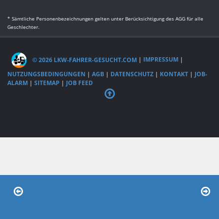
* Sämtliche Personenbezeichnungen gelten unter Berücksichtigung des AGG für alle
Geschlechter.
© 2026 LKW-FAHRER-GESUCHT.COM
|
IMPRESSUM
|
NUTZUNGSBEDINGUNGEN
|
AGB
|
DATENSCHUTZ
|
KONTAKT
|
JOB-
ALARM
|
SITEMAP
|
JOB FEED