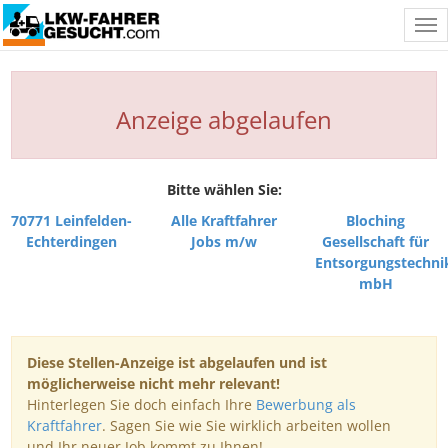
Tog
nav
Anzeige abgelaufen
Bitte wählen Sie:
70771 Leinfelden-
Alle Kraftfahrer
Bloching
Echterdingen
Jobs m/w
Gesellschaft für
Entsorgungstechni
mbH
Diese Stellen-Anzeige ist abgelaufen und ist
möglicherweise nicht mehr relevant!
Hinterlegen Sie doch einfach Ihre
Bewerbung als
Kraftfahrer
. Sagen Sie wie Sie wirklich arbeiten wollen
und Ihr neuer Job kommt zu Ihnen!