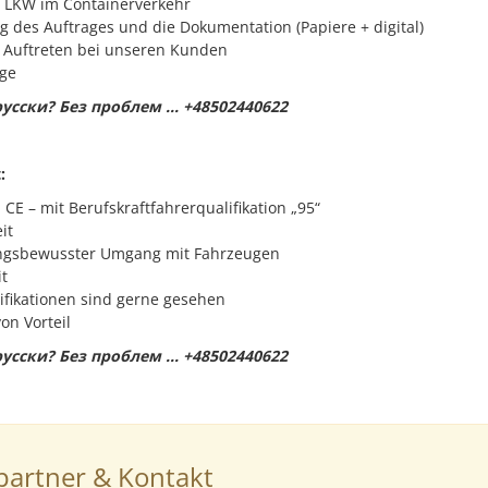
 LKW im Containerverkehr
 des Auftrages und die Dokumentation (Papiere + digital)
 Auftreten bei unseren Kunden
ge
усски? Без проблем ... +48502440622
:
CE – mit Berufskraftfahrerqualifikation „95“
it
ngsbewusster Umgang mit Fahrzeugen
t
ifikationen sind gerne gesehen
on Vorteil
усски? Без проблем ... +48502440622
artner & Kontakt