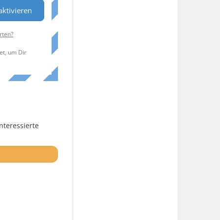
ktivieren
rten?
et, um Dir
nteressierte