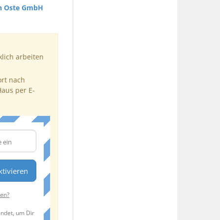
on Oste GmbH
klich arbeiten
ort nach
Haus per E-
tivieren
ten?
endet, um Dir