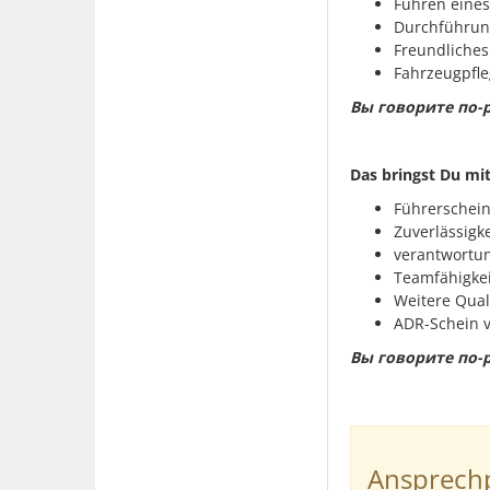
Führen eines
Durchführung
Freundliches
Fahrzeugpfle
Вы говорите по-р
Das bringst Du mit
Führerschein 
Zuverlässigke
verantwortu
Teamfähigkei
Weitere Qual
ADR-Schein v
Вы говорите по-р
Ansprechp