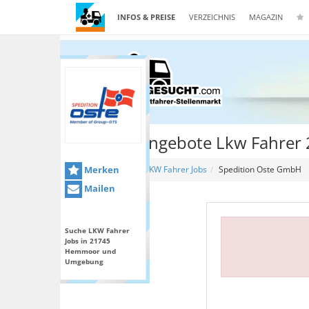
INFOS & PREISE
VERZEICHNIS
MAGAZIN
Stellenangebote Lkw Fahre
Merken
Home
LKW Fahrer Jobs
Spedition Oste GmbH
Mailen
Suche LKW Fahrer
Jobs in 21745
Hemmoor und
Umgebung