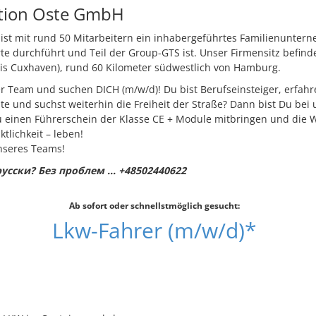
tion Oste GmbH
 ist mit rund 50 Mitarbeitern ein inhabergeführtes Familienuntern
te durchführt und Teil der Group-GTS ist. Unser Firmensitz befinde
s Cuxhaven), rund 60 Kilometer südwestlich von Hamburg.
r Team und suchen DICH (m/w/d)! Du bist Berufseinsteiger, erfahr
te und suchst weiterhin die Freiheit der Straße? Dann bist Du bei 
 einen Führerschein der Klasse CE + Module mitbringen und die We
tlichkeit – leben!
nseres Teams!
усски? Без проблем ... +48502440622
Ab sofort oder schnellstmöglich gesucht:
Lkw-Fahrer (m/w/d)*