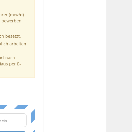
hrer (m/w/d)
93 bewerben
ch besetzt.
klich arbeiten
ort nach
Haus per E-