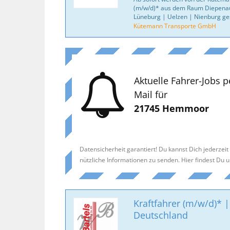
(m/w/d)* aus dem Raum Diepena
Lüneburg | Uelzen | Nienburg ge
Kütemann Transporte GmbH
Aktuelle Fahrer-Jobs p
Mail für
21745 Hemmoor
Datensicherheit garantiert! Du kannst Dich jederzei
nützliche Informationen zu senden. Hier findest Du 
Kraftfahrer (m/w/d)* |
Deutschland