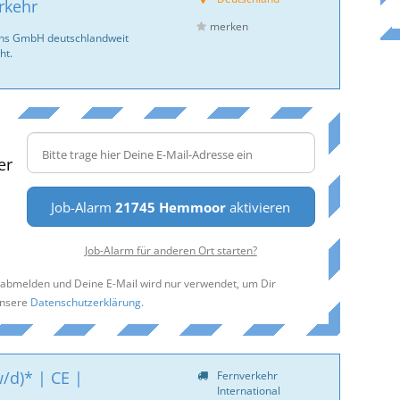
rkehr
merken
ans GmbH deutschlandweit
ht.
er
Job-Alarm
21745 Hemmoor
aktivieren
Job-Alarm für anderen Ort starten?
t abmelden und Deine E-Mail wird nur verwendet, um Dir
unsere
Datenschutzerklärung
.
/d)* | CE |
Fernverkehr
International