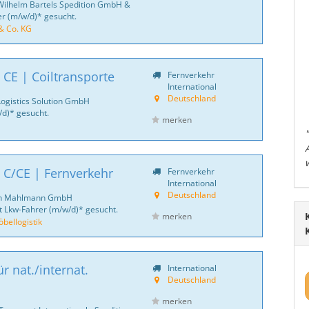
Wilhelm Bartels Spedition GmbH &
er (m/w/d)* gesucht.
& Co. KG
 CE | Coiltransporte
Fernverkehr
International
Deutschland
Logistics Solution GmbH
d)* gesucht.
merken
 C/CE | Fernverkehr
Fernverkehr
International
Deutschland
ich Mahlmann GmbH
 Lkw-Fahrer (m/w/d)* gesucht.
merken
ellogistik
r nat./internat.
International
Deutschland
merken