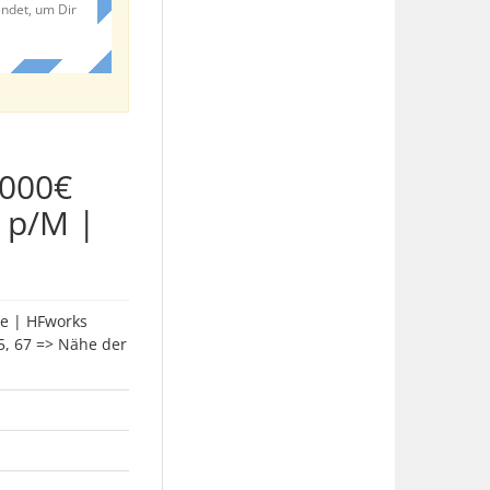
endet, um Dir
.000€
 p/M |
e | HFworks
5, 67 => Nähe der