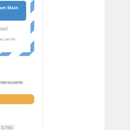
 am Main
rten?
et, um Dir
nteressierte
0,75t)