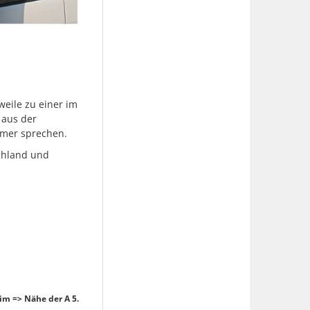
eile zu einer im
 aus der
hmer sprechen.
schland und
im => Nähe der A 5.