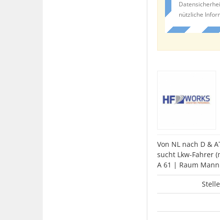
Datensicherhei
nützliche Info
Von NL nach D & A
sucht Lkw-Fahrer (
A 61 | Raum Mann
Stell