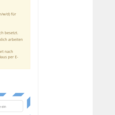
m/w/d) für
ch besetzt.
klich arbeiten
ort nach
Haus per E-