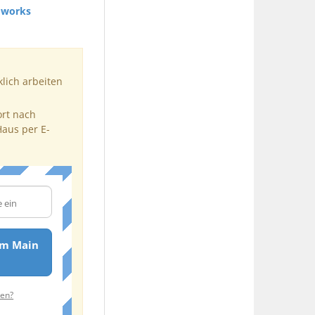
works
klich arbeiten
ort nach
Haus per E-
am Main
ten?