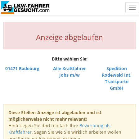
Tog
nav
Anzeige abgelaufen
Bitte wählen Sie:
01471 Radeburg
Alle Kraftfahrer
Spedition
Jobs m/w
Rodewald Int.
Transporte
GmbH
Diese Stellen-Anzeige ist abgelaufen und ist
möglicherweise nicht mehr relevant!
Hinterlegen Sie doch einfach Ihre
Bewerbung als
Kraftfahrer
. Sagen Sie wie Sie wirklich arbeiten wollen
und Ihr neuer Job kommt zu Ihnen!