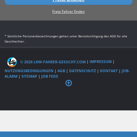
Freie Fahrer finden
* Sämtliche Personenbezeichnungen gelten unter Berücksichtigung des AGG für alle
Geschlechter.
© 2026 LKW-FAHRER-GESUCHT.COM
|
IMPRESSUM
|
NUTZUNGSBEDINGUNGEN
|
AGB
|
DATENSCHUTZ
|
KONTAKT
|
JOB-
ALARM
|
SITEMAP
|
JOB FEED