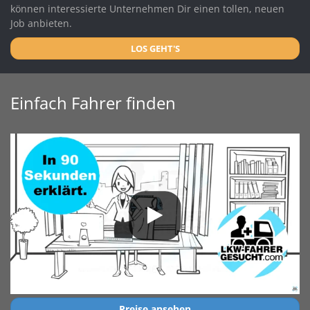
können interessierte Unternehmen Dir einen tollen, neuen
Job anbieten.
LOS GEHT'S
Einfach Fahrer finden
Preise ansehen