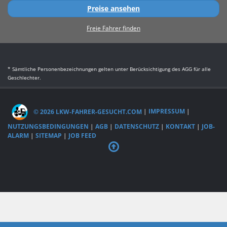
Preise ansehen
Freie Fahrer finden
* Sämtliche Personenbezeichnungen gelten unter Berücksichtigung des AGG für alle
Geschlechter.
© 2026 LKW-FAHRER-GESUCHT.COM
|
IMPRESSUM
|
NUTZUNGSBEDINGUNGEN
|
AGB
|
DATENSCHUTZ
|
KONTAKT
|
JOB-
ALARM
|
SITEMAP
|
JOB FEED