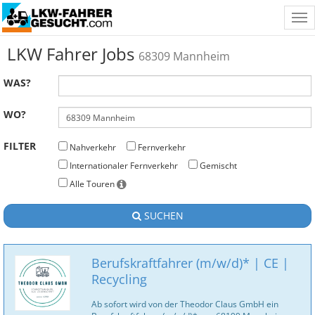
Tog
nav
LKW Fahrer Jobs
68309 Mannheim
WAS?
WO?
FILTER
Nahverkehr
Fernverkehr
Internationaler Fernverkehr
Gemischt
Alle Touren
SUCHEN
Berufskraftfahrer (m/w/d)* | CE |
Recycling
Ab sofort wird von der Theodor Claus GmbH ein