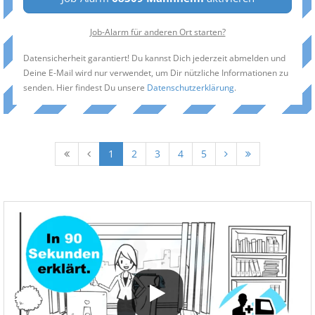
Job-Alarm für anderen Ort starten?
Datensicherheit garantiert! Du kannst Dich jederzeit abmelden und
Deine E-Mail wird nur verwendet, um Dir nützliche Informationen zu
senden. Hier findest Du unsere
Datenschutzerklärung
.
1
2
3
4
5