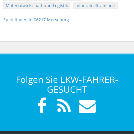
Materialwirtschaft und Logistik
mineraloeltransport
Speditionen in 06217 Merseburg
Folgen Sie LKW-FAHRER-
GESUCHT